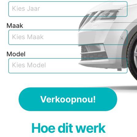
Kies Jaar
Maak
Kies Maak
Model
Kies Model
Verkoopnou!
H
o
e
d
i
t
w
e
r
k