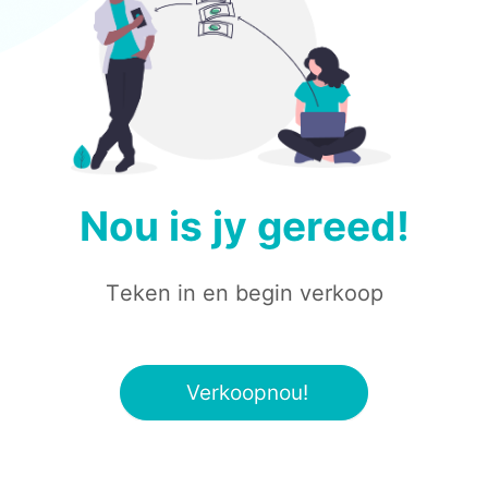
N
o
u
i
s
j
y
g
e
r
e
e
d
!
T
e
k
e
n
i
n
e
n
b
e
g
i
n
v
e
r
k
o
o
p
Verkoopnou!